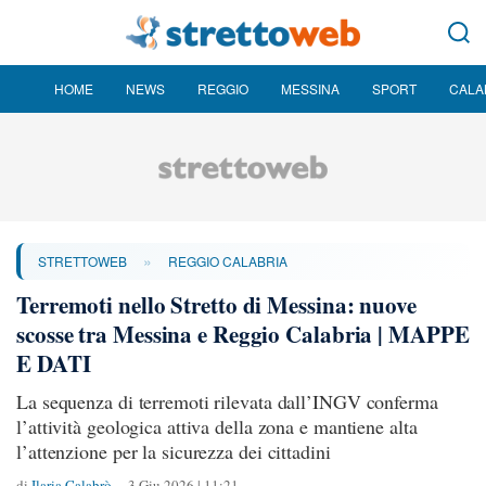
HOME
NEWS
REGGIO
MESSINA
SPORT
CALA
»
STRETTOWEB
REGGIO CALABRIA
Terremoti nello Stretto di Messina: nuove
scosse tra Messina e Reggio Calabria | MAPPE
E DATI
La sequenza di terremoti rilevata dall’INGV conferma
l’attività geologica attiva della zona e mantiene alta
l’attenzione per la sicurezza dei cittadini
di
Ilaria Calabrò
3 Giu 2026 | 11:21