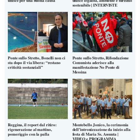
unisce per una buona causa
unisce legalità, ambiente e turismo
sostenibile | INTERVISTE
Ponte sullo Stretto, Bonelli non ci
Ponte sullo Stretto, Rifondazione
sta dopo il via libera: “restano
Comunista aderisce alla
criticità sostanziali”
manifestazione No Ponte di
Messina
Reggina, il report dal ritiro:
Montebello Jonico, la cerimonia
rigenerazione al mattino,
dell’intronizzazione da inizio alla
pomeriggio con la palla
festa di Maria Ss. Assunta |
VIDEO e PROGRAMMA