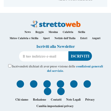
News
Reggio
Messina
Calabria
Sicilia
Meteo Calabria e Sicilia
Sport
Notizie dall’Italia
Esteri
Auguri
Iscriviti alla Newsletter
Il tuo indirizzo e-mail
condizioni generali
Iscrivendoti dichiari di aver preso visione delle
del servizio
.
Chi siamo
Redazione
Contatti
Note Legali
Privacy
Cambia impostazioni privacy