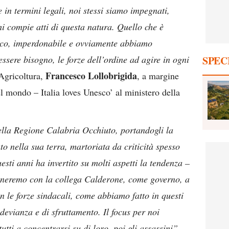
e in termini legali, noi stessi siamo impegnati,
i compie atti di questa natura. Quello che è
co, imperdonabile e ovviamente abbiamo
essere bisogno, le forze dell’ordine ad agire in ogni
SPEC
Francesco Lollobrigida
’Agricoltura,
, a margine
l mondo – Italia loves Unesco’ al ministero della
della Regione Calabria Occhiuto, portandogli la
to nella sua terra, martoriata da criticità spesso
esti anni ha invertito su molti aspetti la tendenza –
gneremo con la collega Calderone, come governo, a
n le forze sindacali, come abbiamo fatto in questi
devianza e di sfruttamento. Il focus per noi
tutti a concentrarsi su di loro, poi gli assassini”.