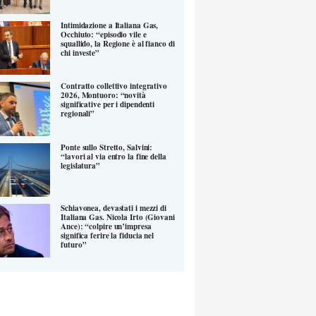
Intimidazione a Italiana Gas,
Occhiuto: “episodio vile e
squallido, la Regione è al fianco di
chi investe”
Contratto collettivo integrativo
2026, Montuoro: “novità
significative per i dipendenti
regionali”
Ponte sullo Stretto, Salvini:
“lavori al via entro la fine della
legislatura”
Schiavonea, devastati i mezzi di
Italiana Gas. Nicola Irto (Giovani
Ance): “colpire un’impresa
significa ferire la fiducia nel
futuro”