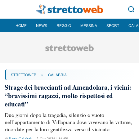
HOME
NEWS
REGGIO
MESSINA
SPORT
CALA
»
STRETTOWEB
CALABRIA
Strage dei braccianti ad Amendolara, i vicini:
“bravissimi ragazzi, molto rispettosi ed
educati”
Due giorni dopo la tragedia, silenzio e vuoto
nell’appartamento di Villapiana dove vivevano le vittime,
ricordate per la loro gentilezza verso il vicinato
di
Ilaria Calabrò
3 Giu 2026 | 16:59