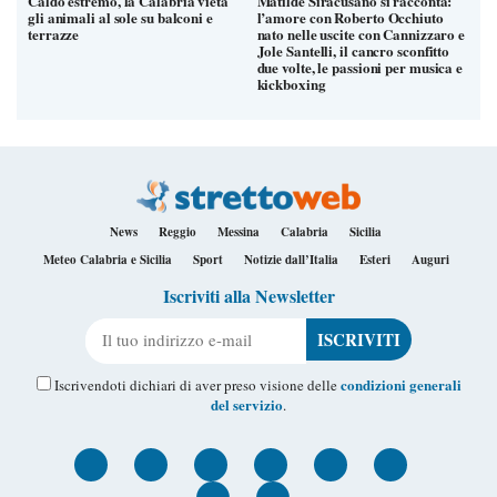
Caldo estremo, la Calabria vieta
Matilde Siracusano si racconta:
gli animali al sole su balconi e
l’amore con Roberto Occhiuto
terrazze
nato nelle uscite con Cannizzaro e
Jole Santelli, il cancro sconfitto
due volte, le passioni per musica e
kickboxing
News
Reggio
Messina
Calabria
Sicilia
Meteo Calabria e Sicilia
Sport
Notizie dall’Italia
Esteri
Auguri
Iscriviti alla Newsletter
Il tuo indirizzo e-mail
condizioni generali
Iscrivendoti dichiari di aver preso visione delle
del servizio
.