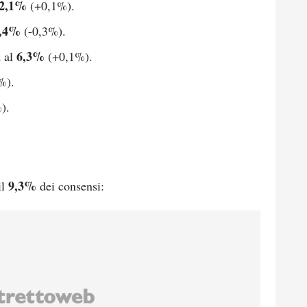
2,1%
(+0,1%).
,4%
(-0,3%).
a
6,3%
al
(+0,1%).
%).
).
9,3%
il
dei consensi: