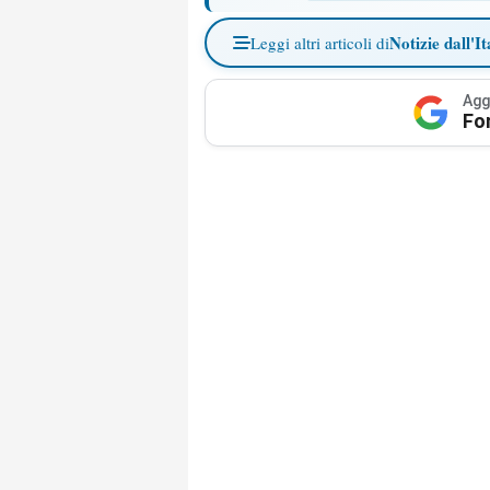
Notizie dall'It
Leggi altri articoli di
Agg
Fo