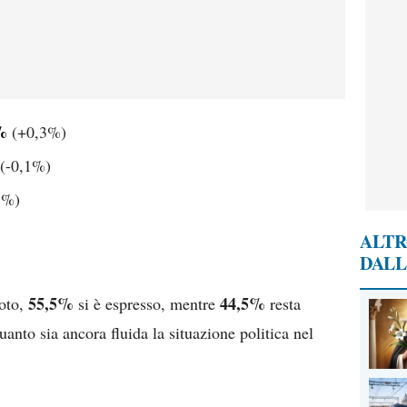
%
(+0,3%)
(-0,1%)
1%)
ALTR
DALL
55,5%
44,5%
voto,
si è espresso, mentre
resta
anto sia ancora fluida la situazione politica nel