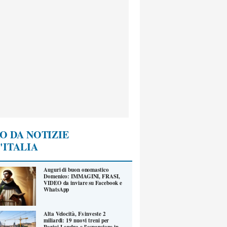
O DA NOTIZIE
'ITALIA
Auguri di buon onomastico
Domenico: IMMAGINI, FRASI,
VIDEO da inviare su Facebook e
WhatsApp
Alta Velocità, Fs investe 2
miliardi: 19 nuovi treni per
Parigi-Londra e l’espansione in