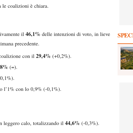
 le coalizioni è chiara.
46,1%
sivamente il
delle intenzioni di voto, in lieve
SPEC
ttimana precedente.
29,4%
coalizione con il
(+0,2%).
,8%
(=).
0,1%).
o l’1% con lo 0,9% (-0,1%).
44,6%
un leggero calo, totalizzando il
(-0,3%).