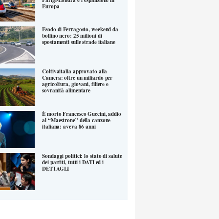
Europa
Esodo di Ferragosto, weekend da
bollino nero: 25 milioni di
spostamenti sulle strade italiane
Coltivaitalia approvato alla
Camera: oltre un miliardo per
agricoltura, giovani, filiere e
sovranità alimentare
È morto Francesco Guccini, addio
al “Maestrone” della canzone
italiana: aveva 86 anni
Sondaggi politici: lo stato di salute
dei partiti, tutti i DATI ed i
DETTAGLI