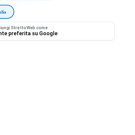
alia
iungi StrettoWeb come
nte preferita su Google