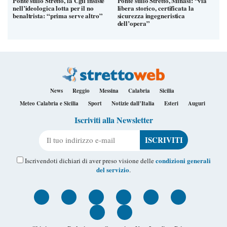
Ponte sullo Stretto, la Cgil insiste
Ponte sullo Stretto, Minasi: “via
nell’ideologica lotta per il no
libera storico, certificata la
benaltrista: “prima serve altro”
sicurezza ingegneristica
dell’opera”
News
Reggio
Messina
Calabria
Sicilia
Meteo Calabria e Sicilia
Sport
Notizie dall’Italia
Esteri
Auguri
Iscriviti alla Newsletter
Il tuo indirizzo e-mail
condizioni generali
Iscrivendoti dichiari di aver preso visione delle
del servizio
.