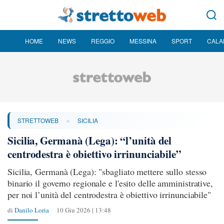
HOME
NEWS
REGGIO
MESSINA
SPORT
CALA
»
STRETTOWEB
SICILIA
Sicilia, Germanà (Lega): “l’unità del
centrodestra è obiettivo irrinunciabile”
Sicilia, Germanà (Lega): "sbagliato mettere sullo stesso
binario il governo regionale e l'esito delle amministrative,
per noi l’unità del centrodestra è obiettivo irrinunciabile"
di
Danilo Loria
10 Giu 2026 | 13:48