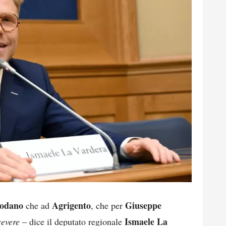
Sodano
Agrigento
Giuseppe
che ad
, che per
Ismaele La
cevere
– dice il deputato regionale