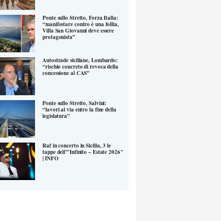
Ponte sullo Stretto, Forza Italia:
“manifestare contro è una follia,
Villa San Giovanni deve essere
protagonista”
Autostrade siciliane, Lombardo:
“rischio concreto di revoca della
concessione al CAS”
Ponte sullo Stretto, Salvini:
“lavori al via entro la fine della
legislatura”
Raf in concerto in Sicilia, 3 le
tappe dell'”Infinito – Estate 2026″
| INFO