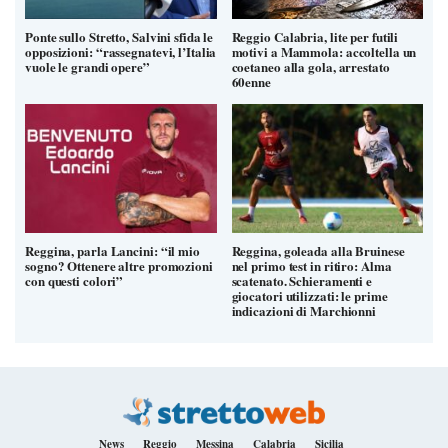
Ponte sullo Stretto, Salvini sfida le
Reggio Calabria, lite per futili
opposizioni: “rassegnatevi, l’Italia
motivi a Mammola: accoltella un
vuole le grandi opere”
coetaneo alla gola, arrestato
60enne
Reggina, parla Lancini: “il mio
Reggina, goleada alla Bruinese
sogno? Ottenere altre promozioni
nel primo test in ritiro: Alma
con questi colori”
scatenato. Schieramenti e
giocatori utilizzati: le prime
indicazioni di Marchionni
News
Reggio
Messina
Calabria
Sicilia