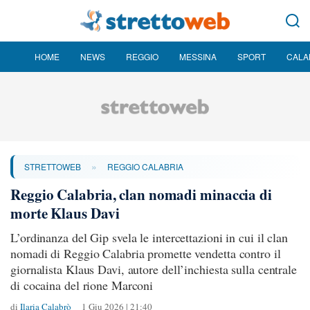
HOME
NEWS
REGGIO
MESSINA
SPORT
CALA
»
STRETTOWEB
REGGIO CALABRIA
Reggio Calabria, clan nomadi minaccia di
morte Klaus Davi
L’ordinanza del Gip svela le intercettazioni in cui il clan
nomadi di Reggio Calabria promette vendetta contro il
giornalista Klaus Davi, autore dell’inchiesta sulla centrale
di cocaina del rione Marconi
di
Ilaria Calabrò
1 Giu 2026 | 21:40