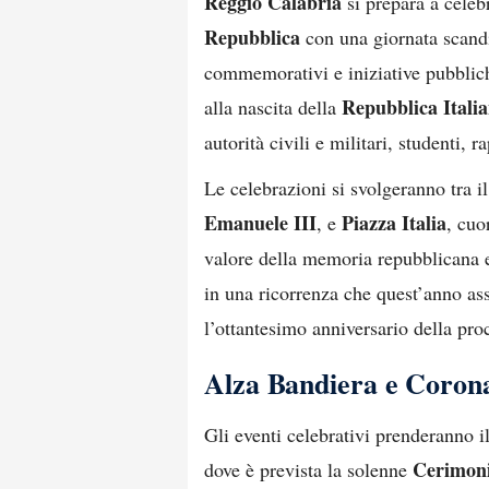
Reggio Calabria
si prepara a celebr
Repubblica
con una giornata scandi
commemorativi e iniziative pubblic
Repubblica Itali
alla nascita della
autorità civili e militari, studenti, r
Le celebrazioni si svolgeranno tra i
Emanuele III
Piazza Italia
, e
, cuo
valore della memoria repubblicana e
in una ricorrenza che quest’anno as
l’ottantesimo anniversario della pr
Alza Bandiera e Corona
Gli eventi celebrativi prenderanno il
Cerimoni
dove è prevista la solenne