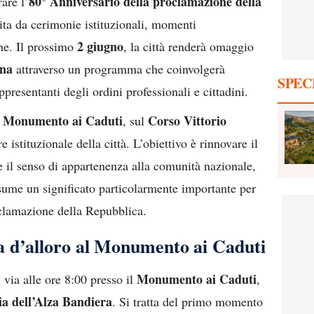
80° Anniversario della proclamazione della
are l’
ta da cerimonie istituzionali, momenti
2 giugno
he. Il prossimo
, la città renderà omaggio
ana
attraverso un programma che coinvolgerà
SPEC
appresentanti degli ordini professionali e cittadini.
Monumento ai Caduti
Corso Vittorio
l
, sul
re istituzionale della città. L’obiettivo è rinnovare il
 il senso di appartenenza alla comunità nazionale,
sume un significato particolarmente importante per
oclamazione della Repubblica.
 d’alloro al Monumento ai Caduti
Monumento ai Caduti
 via alle ore 8:00 presso il
,
a dell’Alza Bandiera
. Si tratta del primo momento