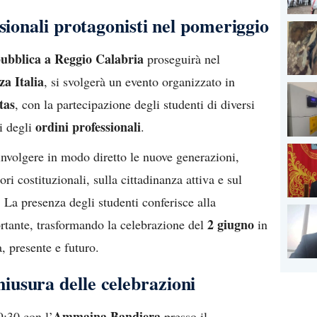
sionali protagonisti nel pomeriggio
pubblica a Reggio Calabria
proseguirà nel
za Italia
, si svolgerà un evento organizzato in
tas
, con la partecipazione degli studenti di diversi
ordini professionali
ti degli
.
involgere in modo diretto le nuove generazioni,
i costituzionali, sulla cittadinanza attiva e sul
. La presenza degli studenti conferisce alla
2 giugno
rtante, trasformando la celebrazione del
in
, presente e futuro.
usura delle celebrazioni
Ammaina Bandiera
9:30 con l’
presso il