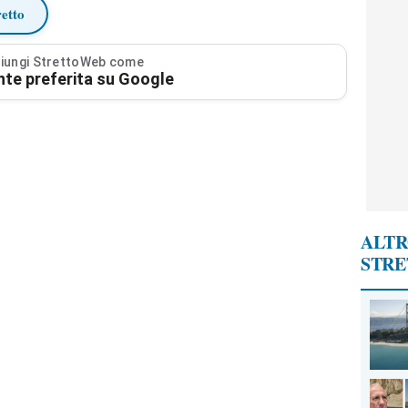
retto
iungi StrettoWeb come
nte preferita su Google
ALTR
STR