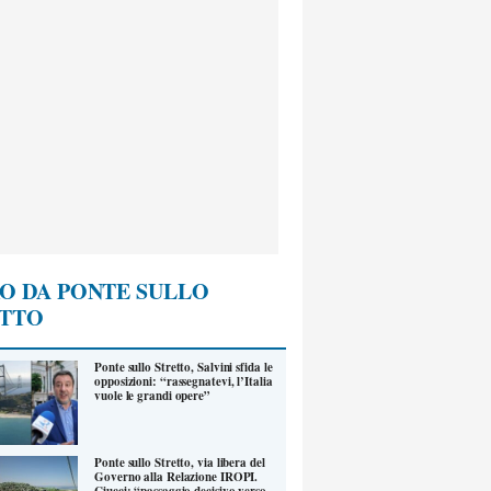
O DA PONTE SULLO
ETTO
Ponte sullo Stretto, Salvini sfida le
opposizioni: “rassegnatevi, l’Italia
vuole le grandi opere”
Ponte sullo Stretto, via libera del
Governo alla Relazione IROPI.
Ciucci: “passaggio decisivo verso