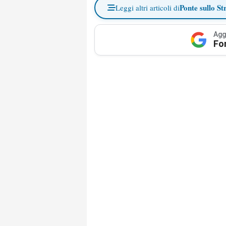
Ponte sullo St
Leggi altri articoli di
Agg
Fo