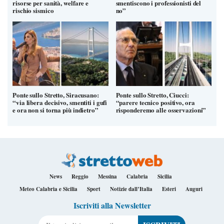
risorse per sanità, welfare e
smentiscono i professionisti del
rischio sismico
no”
Ponte sullo Stretto, Siracusano:
Ponte sullo Stretto, Ciucci:
“via libera decisivo, smentiti i gufi
“parere tecnico positivo, ora
e ora non si torna più indietro”
risponderemo alle osservazioni”
News
Reggio
Messina
Calabria
Sicilia
Meteo Calabria e Sicilia
Sport
Notizie dall’Italia
Esteri
Auguri
Iscriviti alla Newsletter
Il tuo indirizzo e-mail