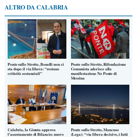
ALTRO DA CALABRIA
Ponte sullo Stretto, Bonelli non ci
Ponte sullo Stretto, Rifondazione
sta dopo il via libera: “restano
Comunista aderisce alla
criticità sostanziali”
manifestazione No Ponte di
Messina
Calabria, la Giunta approva
Ponte sullo Stretto, Mancuso
l’assestamento di Bilancio: nuove
(Lega): “via libera decisivo, i fatti