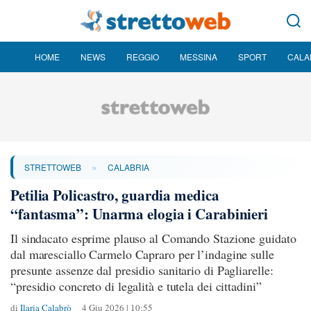
HOME
NEWS
REGGIO
MESSINA
SPORT
CALA
»
STRETTOWEB
CALABRIA
Petilia Policastro, guardia medica
“fantasma”: Unarma elogia i Carabinieri
Il sindacato esprime plauso al Comando Stazione guidato
dal maresciallo Carmelo Capraro per l’indagine sulle
presunte assenze dal presidio sanitario di Pagliarelle:
“presidio concreto di legalità e tutela dei cittadini”
di
Ilaria Calabrò
4 Giu 2026 | 10:55