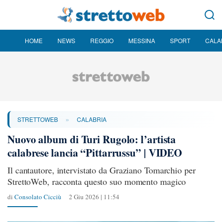
HOME
NEWS
REGGIO
MESSINA
SPORT
CALA
»
STRETTOWEB
CALABRIA
Nuovo album di Turi Rugolo: l’artista
calabrese lancia “Pittarrussu” | VIDEO
Il cantautore, intervistato da Graziano Tomarchio per
StrettoWeb, racconta questo suo momento magico
di
Consolato Cicciù
2 Giu 2026 | 11:54