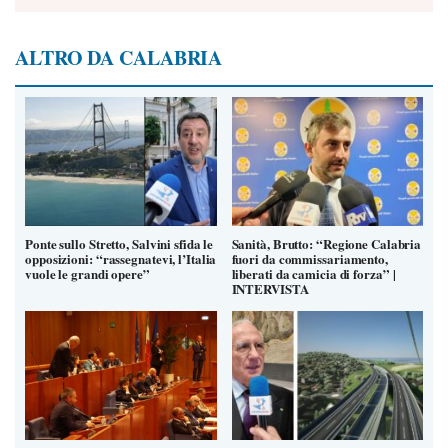
ALTRO DA CALABRIA
Ponte sullo Stretto, Salvini sfida le
Sanità, Brutto: “Regione Calabria
opposizioni: “rassegnatevi, l’Italia
fuori da commissariamento,
vuole le grandi opere”
liberati da camicia di forza” |
INTERVISTA