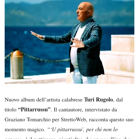
Turi Rugolo
Nuovo album dell’artista calabrese
, dal
“Pittarrussu”
titolo
. Il cantautore, intervistato da
Graziano Tomarchio per StrettoWeb, racconta questo suo
momento magico.
“‘U pittarrussu’, per chi non lo
sapesse, è il pettirosso, nient’altro che un uccellino che