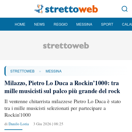
HOME
NEWS
REGGIO
MESSINA
SPORT
CALA
»
STRETTOWEB
MESSINA
Milazzo, Pietro Lo Duca a Rockin’1000: tra
mille musicisti sul palco più grande del rock
Il ventenne chitarrista milazzese Pietro Lo Duca è stato
tra i mille musicisti selezionati per partecipare a
Rockin'1000
di
Danilo Loria
3 Giu 2026 | 08:25