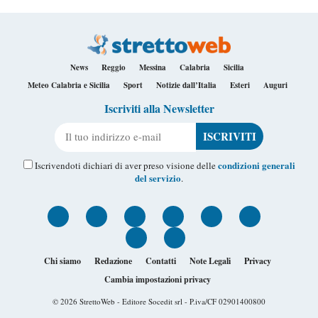
News
Reggio
Messina
Calabria
Sicilia
Meteo Calabria e Sicilia
Sport
Notizie dall’Italia
Esteri
Auguri
Iscriviti alla Newsletter
Il tuo indirizzo e-mail
condizioni generali
Iscrivendoti dichiari di aver preso visione delle
del servizio
.
Chi siamo
Redazione
Contatti
Note Legali
Privacy
Cambia impostazioni privacy
© 2026
StrettoWeb
- Editore Socedit srl - P.iva/CF 02901400800