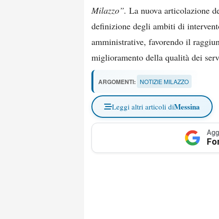
Milazzo”.
La nuova articolazione d
definizione degli ambiti di interven
amministrative, favorendo il raggiun
miglioramento della qualità dei servi
ARGOMENTI:
NOTIZIE MILAZZO
Messina
Leggi altri articoli di
Agg
Fo