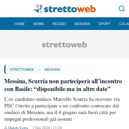
HOME
NEWS
REGGIO
MESSINA
SPORT
CALA
»
STRETTOWEB
MESSINA
Messina, Scurria non parteciperà all’incontro
con Basile: “disponibile ma in altre date”
L’ex candidato sindaco Marcello Scurria ha ricevuto via
PEC l’invito a partecipare a un confronto convocato dal
sindaco di Messina, ma il 4 giugno sarà fuori città per
impegni professionali già assunti
di
Danilo Loria
1 Giu 2026 | 13:28