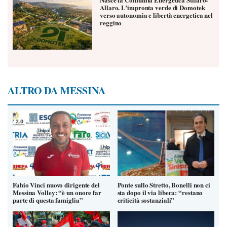
Allaro. L’impronta verde di Domotek
verso autonomia e libertà energetica nel
reggino
ALTRO DA MESSINA
Fabio Vinci nuovo dirigente del
Ponte sullo Stretto, Bonelli non ci
Messina Volley: “è un onore far
sta dopo il via libera: “restano
parte di questa famiglia”
criticità sostanziali”