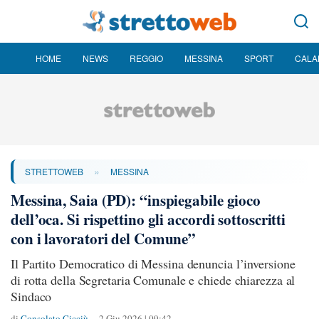
HOME
NEWS
REGGIO
MESSINA
SPORT
CALA
»
STRETTOWEB
MESSINA
Messina, Saia (PD): “inspiegabile gioco
dell’oca. Si rispettino gli accordi sottoscritti
con i lavoratori del Comune”
Il Partito Democratico di Messina denuncia l’inversione
di rotta della Segretaria Comunale e chiede chiarezza al
Sindaco
di
Consolato Cicciù
2 Giu 2026 | 09:42