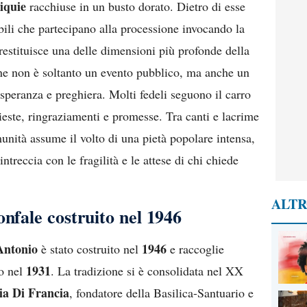
liquie
racchiuse in un busto dorato. Dietro di esse
abili che partecipano alla processione invocando la
 restituisce una delle dimensioni più profonde della
one non è soltanto un evento pubblico, ma anche un
peranza e preghiera. Molti fedeli seguono il carro
este, ringraziamenti e promesse. Tra canti e lacrime
munità assume il volto di una pietà popolare intensa,
ntreccia con le fragilità e le attese di chi chiede
ALTR
onfale costruito nel 1946
Antonio
1946
è stato costruito nel
e raccoglie
1931
to nel
. La tradizione si è consolidata nel XX
ia Di Francia
, fondatore della Basilica-Santuario e