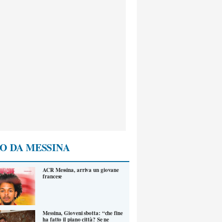
O DA MESSINA
ACR Messina, arriva un giovane
francese
Messina, Gioveni sbotta: “che fine
ha fatto il piano città? Se ne