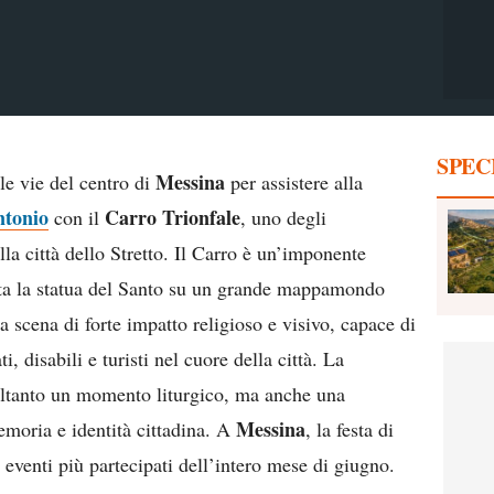
SPEC
Messina
le vie del centro di
per assistere alla
ntonio
Carro Trionfale
con il
, uno degli
lla città dello Stretto. Il Carro è un’imponente
porta la statua del Santo su un grande mappamondo
a scena di forte impatto religioso e visivo, capace di
, disabili e turisti nel cuore della città. La
oltanto un momento liturgico, ma anche una
Messina
emoria e identità cittadina. A
, la festa di
eventi più partecipati dell’intero mese di giugno.