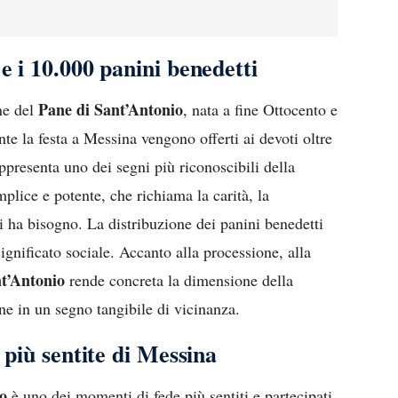
e i 10.000 panini benedetti
Pane di Sant’Antonio
one del
, nata a fine Ottocento e
nte la festa a Messina vengono offerti ai devoti oltre
appresenta uno dei segni più riconoscibili della
lice e potente, che richiama la carità, la
i ha bisogno. La distribuzione dei panini benedetti
ignificato sociale. Accanto alla processione, alla
t’Antonio
rende concreta la dimensione della
ne in un segno tangibile di vicinanza.
e più sentite di Messina
io
è uno dei momenti di fede più sentiti e partecipati