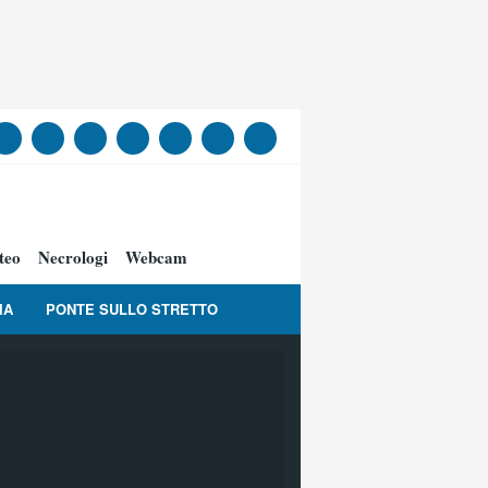
teo
Necrologi
Webcam
IA
PONTE SULLO STRETTO