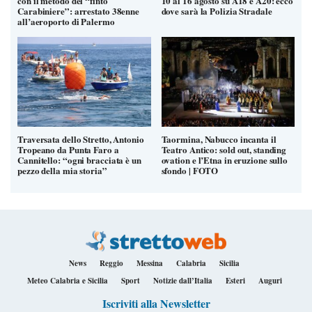
con il metodo del “finto
10 al 16 agosto su A18 e A20: ecco
Carabiniere”: arrestato 38enne
dove sarà la Polizia Stradale
all’aeroporto di Palermo
Traversata dello Stretto, Antonio
Taormina, Nabucco incanta il
Tropeano da Punta Faro a
Teatro Antico: sold out, standing
Cannitello: “ogni bracciata è un
ovation e l’Etna in eruzione sullo
pezzo della mia storia”
sfondo | FOTO
News
Reggio
Messina
Calabria
Sicilia
Meteo Calabria e Sicilia
Sport
Notizie dall’Italia
Esteri
Auguri
Iscriviti alla Newsletter