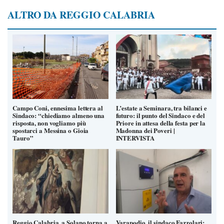
ALTRO DA REGGIO CALABRIA
Campo Coni, ennesima lettera al
L’estate a Seminara, tra bilanci e
Sindaco: “chiediamo almeno una
futuro: il punto del Sindaco e del
risposta, non vogliamo più
Priore in attesa della festa per la
spostarci a Messina o Gioia
Madonna dei Poveri |
Tauro”
INTERVISTA
Reggio Calabria, a Solano torna a
Varapodio, il sindaco Fazzolari: