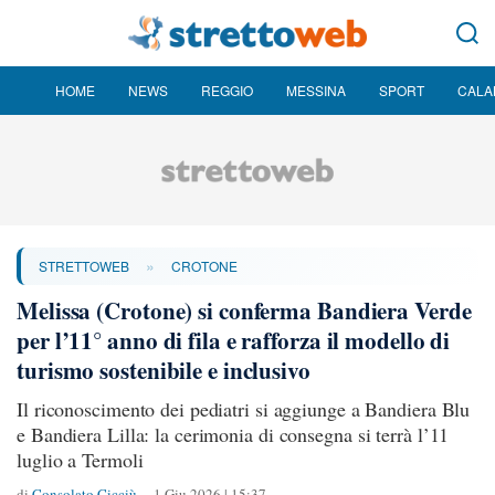
HOME
NEWS
REGGIO
MESSINA
SPORT
CALA
»
STRETTOWEB
CROTONE
Melissa (Crotone) si conferma Bandiera Verde
per l’11° anno di fila e rafforza il modello di
turismo sostenibile e inclusivo
Il riconoscimento dei pediatri si aggiunge a Bandiera Blu
e Bandiera Lilla: la cerimonia di consegna si terrà l’11
luglio a Termoli
di
Consolato Cicciù
1 Giu 2026 | 15:37