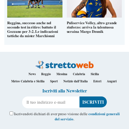
Reggina, successo anche nel
Puliservice Volley, altro grande
secondo test in ritiro: battuto il
rinforzo: arriva la talentuosa
Gozzano per 3-2. Le indicazioni
ucraina Margo Dzunik
tattiche da mister Marchionni
News
Reggio
Messina
Calabria
Sicilia
Meteo Calabria e Sicilia
Sport
Notizie dall’Italia
Esteri
Auguri
Iscriviti alla Newsletter
Il tuo indirizzo e-mail
condizioni generali
Iscrivendoti dichiari di aver preso visione delle
del servizio
.