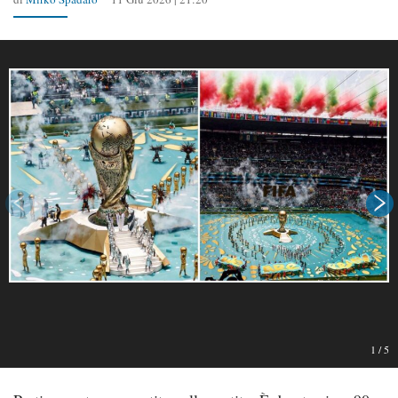
1
/
5