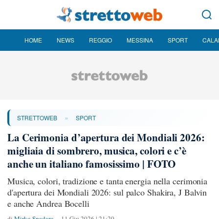
HOME
NEWS
REGGIO
MESSINA
SPORT
CALA
»
STRETTOWEB
SPORT
La Cerimonia d’apertura dei Mondiali 2026:
migliaia di sombrero, musica, colori e c’è
anche un italiano famosissimo | FOTO
Musica, colori, tradizione e tanta energia nella cerimonia
d'apertura dei Mondiali 2026: sul palco Shakira, J Balvin
e anche Andrea Bocelli
di
Mirko Spadaro
11 Giu 2026 | 21:20