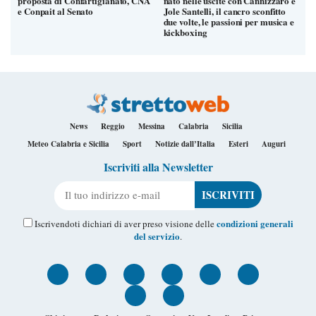
proposta di Confartigianato, CNA
nato nelle uscite con Cannizzaro e
e Conpait al Senato
Jole Santelli, il cancro sconfitto
due volte, le passioni per musica e
kickboxing
News
Reggio
Messina
Calabria
Sicilia
Meteo Calabria e Sicilia
Sport
Notizie dall’Italia
Esteri
Auguri
Iscriviti alla Newsletter
Il tuo indirizzo e-mail
condizioni generali
Iscrivendoti dichiari di aver preso visione delle
del servizio
.