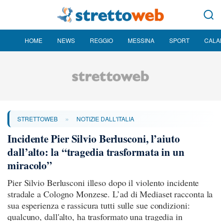
HOME
NEWS
REGGIO
MESSINA
SPORT
CALA
»
STRETTOWEB
NOTIZIE DALL'ITALIA
Incidente Pier Silvio Berlusconi, l’aiuto
dall’alto: la “tragedia trasformata in un
miracolo”
Pier Silvio Berlusconi illeso dopo il violento incidente
stradale a Cologno Monzese. L’ad di Mediaset racconta la
sua esperienza e rassicura tutti sulle sue condizioni:
qualcuno, dall'alto, ha trasformato una tragedia in