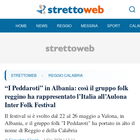
HOME
NEWS
REGGIO
MESSINA
SPORT
CALA
»
STRETTOWEB
REGGIO CALABRIA
“I Peddaroti” in Albania: così il gruppo folk
reggino ha rappresentato l’Italia all’Aulona
Inter Folk Festival
Il festival si è svolto dal 22 al 26 maggio a Valona, in
Albania, e il gruppo folk "I Peddaroti" ha portato in alto il
nome di Reggio e della Calabria
di
Consolato Cicciù
1 Giu 2026 | 12:11