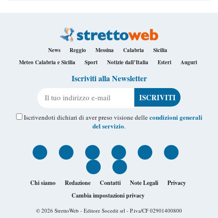
News
Reggio
Messina
Calabria
Sicilia
Meteo Calabria e Sicilia
Sport
Notizie dall’Italia
Esteri
Auguri
Iscriviti alla Newsletter
Il tuo indirizzo e-mail
condizioni generali
Iscrivendoti dichiari di aver preso visione delle
del servizio
.
Chi siamo
Redazione
Contatti
Note Legali
Privacy
Cambia impostazioni privacy
© 2026
StrettoWeb
- Editore Socedit srl - P.iva/CF 02901400800