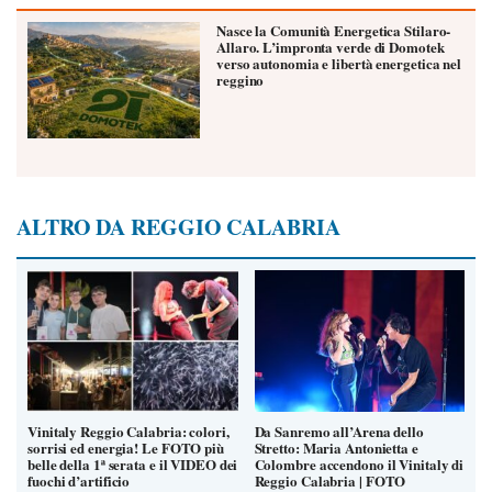
Nasce la Comunità Energetica Stilaro-
Allaro. L’impronta verde di Domotek
verso autonomia e libertà energetica nel
reggino
ALTRO DA REGGIO CALABRIA
Vinitaly Reggio Calabria: colori,
Da Sanremo all’Arena dello
sorrisi ed energia! Le FOTO più
Stretto: Maria Antonietta e
belle della 1ª serata e il VIDEO dei
Colombre accendono il Vinitaly di
fuochi d’artificio
Reggio Calabria | FOTO