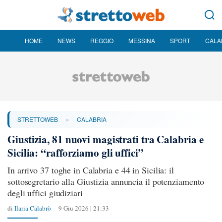
HOME
NEWS
REGGIO
MESSINA
SPORT
CALA
»
STRETTOWEB
CALABRIA
Giustizia, 81 nuovi magistrati tra Calabria e
Sicilia: “rafforziamo gli uffici”
In arrivo 37 toghe in Calabria e 44 in Sicilia: il
sottosegretario alla Giustizia annuncia il potenziamento
degli uffici giudiziari
di
Ilaria Calabrò
9 Giu 2026 | 21:33