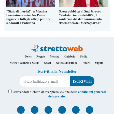
“Stato di merda!”, a Messina
Spesa pubblica al Sud, Greco:
l’ennesimo corteo No Ponte
“violata riserva del 40%, è
(uguale a tutti gli altri): politica,
conferma del definanziamento
sindacati e Palestina
sistematico del Mezzogiorno”
News
Reggio
Messina
Calabria
Sicilia
Meteo Calabria e Sicilia
Sport
Notizie dall’Italia
Esteri
Auguri
Iscriviti alla Newsletter
Il tuo indirizzo e-mail
condizioni generali
Iscrivendoti dichiari di aver preso visione delle
del servizio
.