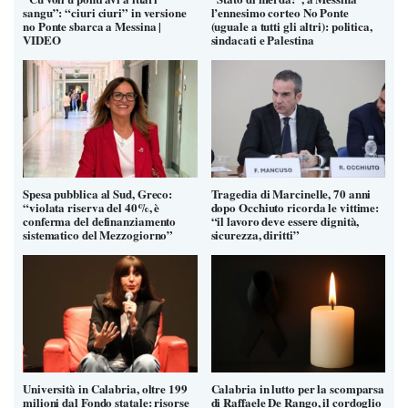
sangu”: “ciuri ciuri” in versione
l’ennesimo corteo No Ponte
no Ponte sbarca a Messina |
(uguale a tutti gli altri): politica,
VIDEO
sindacati e Palestina
Spesa pubblica al Sud, Greco:
Tragedia di Marcinelle, 70 anni
“violata riserva del 40%, è
dopo Occhiuto ricorda le vittime:
conferma del definanziamento
“il lavoro deve essere dignità,
sistematico del Mezzogiorno”
sicurezza, diritti”
Università in Calabria, oltre 199
Calabria in lutto per la scomparsa
milioni dal Fondo statale: risorse
di Raffaele De Rango, il cordoglio