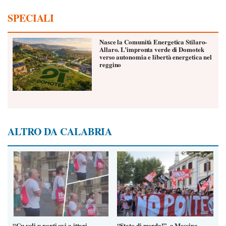
SPECIALI
Nasce la Comunità Energetica Stilaro-
Allaro. L’impronta verde di Domotek
verso autonomia e libertà energetica nel
reggino
ALTRO DA CALABRIA
“Cu voli u ponti avi a ittari
“Stato di merda!”, a Messina