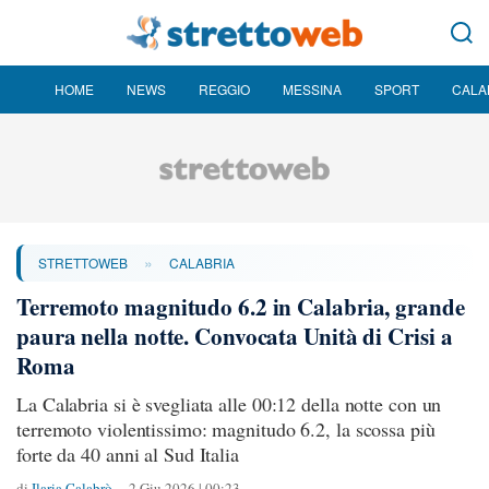
HOME
NEWS
REGGIO
MESSINA
SPORT
CALA
»
STRETTOWEB
CALABRIA
Terremoto magnitudo 6.2 in Calabria, grande
paura nella notte. Convocata Unità di Crisi a
Roma
La Calabria si è svegliata alle 00:12 della notte con un
terremoto violentissimo: magnitudo 6.2, la scossa più
forte da 40 anni al Sud Italia
di
Ilaria Calabrò
2 Giu 2026 | 00:23