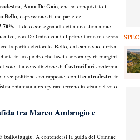
trodestra
Anna De Gaio
,
, che ha conquistato il
o Bello
, espressione di una parte del
7,70%
. Il dato consegna alla città una sfida a due
ficativa, con De Gaio avanti al primo turno ma senza
SPEC
e la partita elettorale. Bello, dal canto suo, arriva
idante in un quadro che lascia ancora aperti margini
Castrovillari
el voto. La consultazione di
conferma
centrodestra
ra aree politiche contrapposte, con il
in
istra
chiamata a recuperare terreno in vista del voto
 sfida tra Marco Ambrogio e
ballottaggio
rà
. A contendersi la guida del Comune