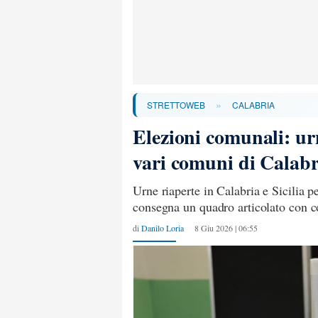
»
STRETTOWEB
CALABRIA
Elezioni comunali: urn
vari comuni di Calabria
Urne riaperte in Calabria e Sicilia p
consegna un quadro articolato con co
di
Danilo Loria
8 Giu 2026 | 06:55