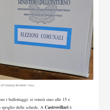
 di Gianluigi Basilietti / Ansa
er i ballottaggi: si voterà sino alle 15 e
Castrovillari
o spoglio delle schede. A
è