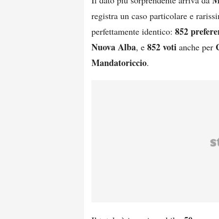
M
Il dato più sorprendente arriva da
registra un caso particolare e raris
852 prefere
perfettamente identico:
Nuova Alba
852 voti
, e
anche per
Mandatoriccio
.