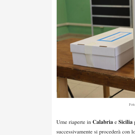
Foto
Calabria
Sicilia
Urne riaperte in
e
p
successivamente si procederà con l