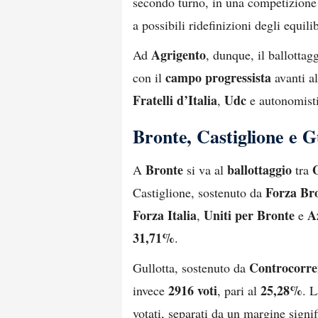
secondo turno, in una competizione 
a possibili ridefinizioni degli equilib
Agrigento
Ad
, dunque, il ballottag
campo progressista
con il
avanti a
Fratelli d’Italia
Udc
,
e autonomisti 
Bronte, Castiglione e G
Bronte
ballottaggio
A
si va al
tra
Forza Bro
Castiglione, sostenuto da
Forza Italia
Uniti per Bronte
A
,
e
31,71%
.
Controcorre
Gullotta, sostenuto da
2916 voti
25,28%
invece
, pari al
. L
votati, separati da un margine signi