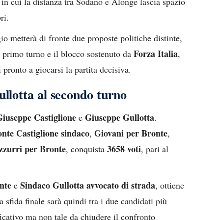
in cui la distanza tra Sodano e Alonge lascia spazio
ri.
gio metterà di fronte due proposte politiche distinte,
Forza Italia
l primo turno e il blocco sostenuto da
,
pronto a giocarsi la partita decisiva.
ullotta al secondo turno
Giuseppe Castiglione
Giuseppe Gullotta
e
.
nte Castiglione sindaco
Giovani per Bronte
,
,
zzurri per Bronte
3658 voti
, conquista
, pari al
nte
Sindaco Gullotta avvocato di strada
e
, ottiene
a sfida finale sarà quindi tra i due candidati più
ficativo ma non tale da chiudere il confronto