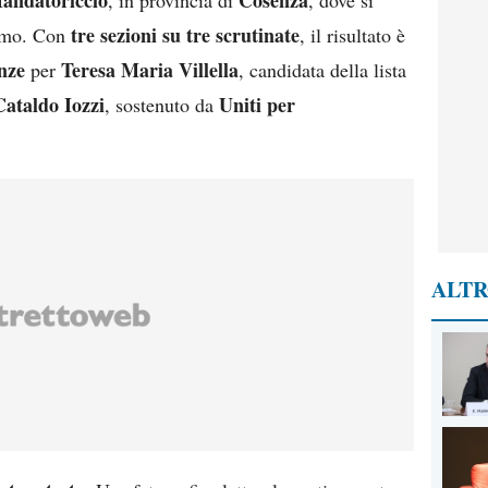
andatoriccio
Cosenza
, in provincia di
, dove si
tre sezioni su tre scrutinate
simo. Con
, il risultato è
nze
Teresa Maria Villella
per
, candidata della lista
Cataldo Iozzi
Uniti per
, sostenuto da
ALTR