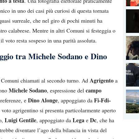
nto a testa
. Una fotografia elettorale praticamente
nico in uno dei casi più curiosi di questa tornata
uasi surreale, che nel giro di pochi minuti ha
ntro calabrese. Mentre in altri Comuni si festeggia o
il voto resta sospeso in una parità assoluta.
aggio tra Michele Sodano e Dino
Agrigento
i Comuni chiamati al secondo turno. Ad
a
Michele Sodano
campo
sono
, espressione del
Dino Alonge
Fi-Fdi-
referenze, e
, appoggiato da
Il voto agrigentino si presenta particolarmente aperto
Luigi Gentile
Lega
Dc
to,
, appoggiato da
e
, che ha
trebbe diventare l’ago della bilancia in vista del