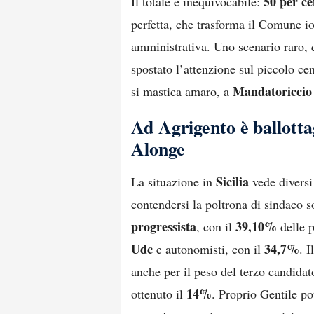
50 per ce
Il totale è inequivocabile:
perfetta, che trasforma il Comune io
amministrativa. Uno scenario raro, q
spostato l’attenzione sul piccolo ce
Mandatoriccio
si mastica amaro, a
Ad Agrigento è ballott
Alonge
Sicilia
La situazione in
vede divers
contendersi la poltrona di sindaco 
progressista
39,10%
, con il
delle p
Udc
34,7%
e autonomisti, con il
. 
anche per il peso del terzo candida
14%
ottenuto il
. Proprio Gentile po