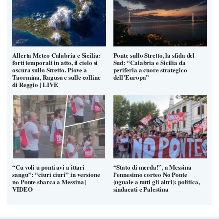
Allerta Meteo Calabria e Sicilia:
Ponte sullo Stretto, la sfida del
forti temporali in atto, il cielo si
Sud: “Calabria e Sicilia da
oscura sullo Stretto. Piove a
periferia a cuore strategico
Taormina, Ragusa e sulle colline
dell’Europa”
di Reggio | LIVE
“Cu voli u ponti avi a ittari
“Stato di merda!”, a Messina
sangu”: “ciuri ciuri” in versione
l’ennesimo corteo No Ponte
no Ponte sbarca a Messina |
(uguale a tutti gli altri): politica,
VIDEO
sindacati e Palestina