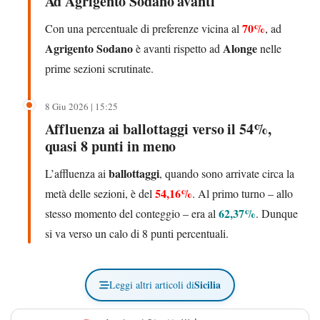
Ad Agrigento Sodano avanti
70%
Con una percentuale di preferenze vicina al
, ad
Agrigento Sodano
Alonge
è avanti rispetto ad
nelle
prime sezioni scrutinate.
8 Giu 2026 | 15:25
Affluenza ai ballottaggi verso il 54%,
quasi 8 punti in meno
ballottaggi
L’affluenza ai
, quando sono arrivate circa la
54,16%
metà delle sezioni, è del
. Al primo turno – allo
62,37%
stesso momento del conteggio – era al
. Dunque
si va verso un calo di 8 punti percentuali.
Sicilia
Leggi altri articoli di