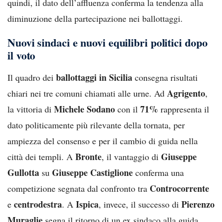
quindi, il dato dell’affluenza conferma la tendenza alla
diminuzione della partecipazione nei ballottaggi.
Nuovi sindaci e nuovi equilibri politici dopo
il voto
ballottaggi in Sicilia
Il quadro dei
consegna risultati
Agrigento
chiari nei tre comuni chiamati alle urne. Ad
,
Michele Sodano
71%
la vittoria di
con il
rappresenta il
dato politicamente più rilevante della tornata, per
ampiezza del consenso e per il cambio di guida nella
Bronte
Giuseppe
città dei templi. A
, il vantaggio di
Gullotta
Giuseppe Castiglione
su
conferma una
Controcorrente
competizione segnata dal confronto tra
centrodestra
Ispica
Pierenzo
e
. A
, invece, il successo di
Muraglie
segna il ritorno di un ex sindaco alla guida