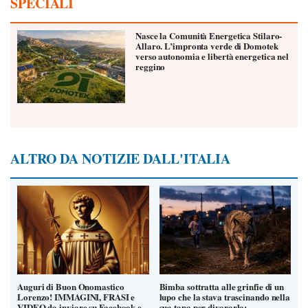
SPECIALI
Nasce la Comunità Energetica Stilaro-
Allaro. L’impronta verde di Domotek
verso autonomia e libertà energetica nel
reggino
ALTRO DA NOTIZIE DALL'ITALIA
Auguri di Buon Onomastico
Bimba sottratta alle grinfie di un
Lorenzo! IMMAGINI, FRASI e
lupo che la stava trascinando nella
VIDEO da inviare su Facebook e
sua tana per divorarla: