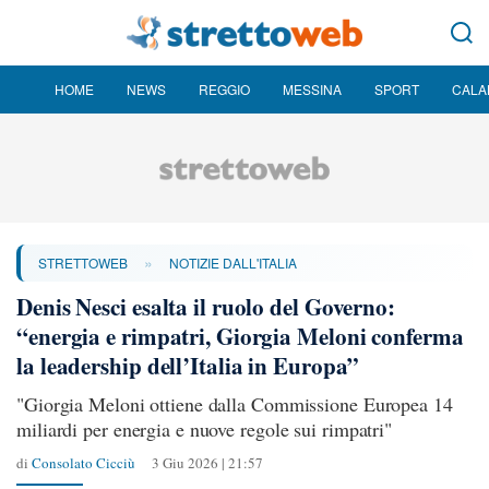
HOME
NEWS
REGGIO
MESSINA
SPORT
CALA
»
STRETTOWEB
NOTIZIE DALL'ITALIA
Denis Nesci esalta il ruolo del Governo:
“energia e rimpatri, Giorgia Meloni conferma
la leadership dell’Italia in Europa”
"Giorgia Meloni ottiene dalla Commissione Europea 14
miliardi per energia e nuove regole sui rimpatri"
di
Consolato Cicciù
3 Giu 2026 | 21:57