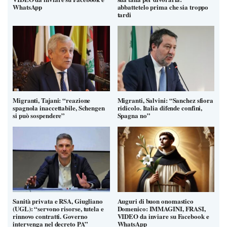
WhatsApp
abbattetelo prima che sia troppo
tardi
Migranti, Tajani: “reazione
Migranti, Salvini: “Sanchez sfiora
spagnola inaccettabile, Schengen
ridicolo. Italia difende confini,
si può sospendere”
Spagna no”
Sanità privata e RSA, Giugliano
Auguri di buon onomastico
(UGL): “servono risorse, tutela e
Domenico: IMMAGINI, FRASI,
rinnovo contratti. Governo
VIDEO da inviare su Facebook e
intervenga nel decreto PA”
WhatsApp