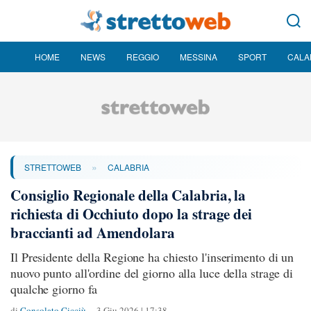
HOME
NEWS
REGGIO
MESSINA
SPORT
CALA
»
STRETTOWEB
CALABRIA
Consiglio Regionale della Calabria, la
richiesta di Occhiuto dopo la strage dei
braccianti ad Amendolara
Il Presidente della Regione ha chiesto l'inserimento di un
nuovo punto all'ordine del giorno alla luce della strage di
qualche giorno fa
di
Consolato Cicciù
3 Giu 2026 | 17:38