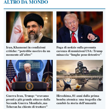
ALTRO DA MONDO
Iran, Khamenei in condizioni
Fuga di notizie sulla presunta
critiche: “potrebbe morire da un
carenza di munizioni USA: Trump
momento all’altro”
minaccia “lunghe pene detentive”
Guerra Iran, Trump: “eravamo
Hiroshima, 81 anni dalla prima
pronti a più grande attacco dalla
bomba atomica: una tragedia che
Seconda Guerra Mondiale, ma
cambiò la storia dell’umanità
Teheran ha chiesto di trattare”