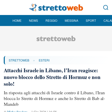
HOME
NEWS
REGGIO
MESSINA
SPORT
CALA
»
STRETTOWEB
ESTERI
Attacchi Israele in Libano, l’Iran reagisce:
nuovo blocco dello Stretto di Hormuz e non
solo!
In risposta agli attacchi di Israele contro il Libano, l'Iran
blocca lo Stretto di Hormuz e anche lo Stretto di Bab al-
Mandeb
di
Mirko Spadaro
1 Giu 2026 | 16:58