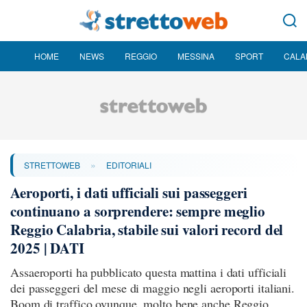
HOME
NEWS
REGGIO
MESSINA
SPORT
CALA
»
STRETTOWEB
EDITORIALI
Aeroporti, i dati ufficiali sui passeggeri
continuano a sorprendere: sempre meglio
Reggio Calabria, stabile sui valori record del
2025 | DATI
Assaeroporti ha pubblicato questa mattina i dati ufficiali
dei passeggeri del mese di maggio negli aeroporti italiani.
Boom di traffico ovunque, molto bene anche Reggio