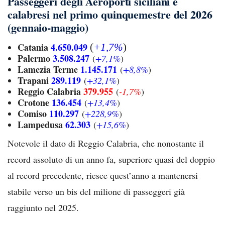
Passeggeri degli Aeroporti siciliani e
calabresi nel primo quinquemestre del 2026
(gennaio-maggio)
Catania
4.650.049
(
+1
,7%
)
Palermo
3.508.247
(
+7,1%
)
Lamezia Terme
1.145.171
(
+8,8%
)
Trapani
289.119
(
+32,1%
)
Reggio Calabria
379.955
(
-1,7%
)
Crotone
136.454
(
+13,4%
)
Comiso
110.297
(
+228,9%
)
Lampedusa
62.303
(
+15,6%
)
Notevole il dato di Reggio Calabria, che nonostante il
record assoluto di un anno fa, superiore quasi del doppio
al record precedente, riesce quest’anno a mantenersi
stabile verso un bis del milione di passeggeri già
raggiunto nel 2025.