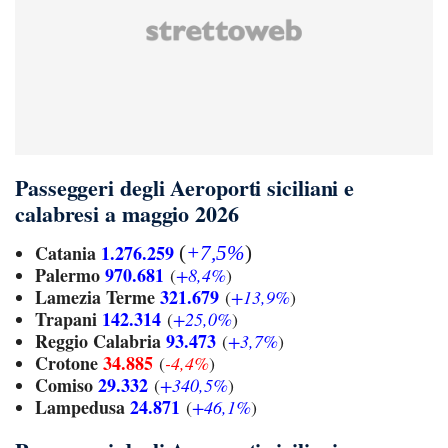
Passeggeri degli Aeroporti siciliani e
calabresi a maggio 2026
Catania
1.276.259
(
+7
,5%
)
Palermo
970.681
(
+8,4%
)
Lamezia Terme
321.679
(
+13,9%
)
Trapani
142.314
(
+25,0%
)
Reggio Calabria
93.473
(
+3,7%
)
Crotone
34.885
(
-4,4%
)
Comiso
29.332
(
+340,5%
)
Lampedusa
24.871
(
+46,1%
)