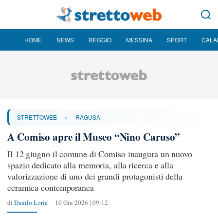
HOME
NEWS
REGGIO
MESSINA
SPORT
CALA
»
STRETTOWEB
RAGUSA
A Comiso apre il Museo “Nino Caruso”
Il 12 giugno il comune di Comiso inaugura un nuovo
spazio dedicato alla memoria, alla ricerca e alla
valorizzazione di uno dei grandi protagonisti della
ceramica contemporanea
di
Danilo Loria
10 Giu 2026 | 09:12