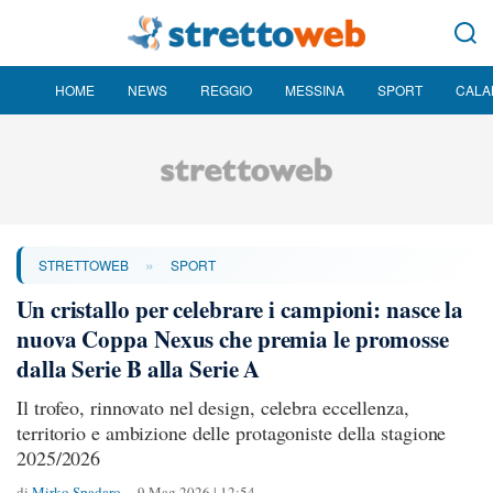
HOME
NEWS
REGGIO
MESSINA
SPORT
CALA
»
STRETTOWEB
SPORT
Un cristallo per celebrare i campioni: nasce la
nuova Coppa Nexus che premia le promosse
dalla Serie B alla Serie A
Il trofeo, rinnovato nel design, celebra eccellenza,
territorio e ambizione delle protagoniste della stagione
2025/2026
di
Mirko Spadaro
9 Mag 2026 | 12:54