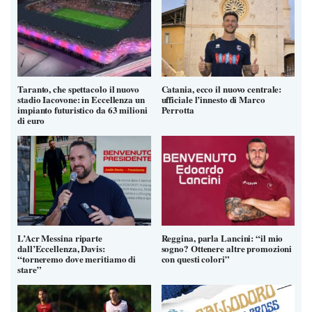
Taranto, che spettacolo il nuovo
Catania, ecco il nuovo centrale:
stadio Iacovone: in Eccellenza un
ufficiale l’innesto di Marco
impianto futuristico da 63 milioni
Perrotta
di euro
L’Acr Messina riparte
Reggina, parla Lancini: “il mio
dall’Eccellenza, Davis:
sogno? Ottenere altre promozioni
“torneremo dove meritiamo di
con questi colori”
stare”