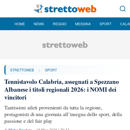
HOME
NEWS
REGGIO
MESSINA
SPORT
CALA
»
STRETTOWEB
SPORT
Tennistavolo Calabria, assegnati a Spezzano
Albanese i titoli regionali 2026: i NOMI dei
vincitori
Tantissimi atleti provenienti da tutta la regione,
protagonisti di una giornata all’insegna dello sport, della
passione e del fair play
di
Mirko Spadaro
18 Mag 2026 | 20:32