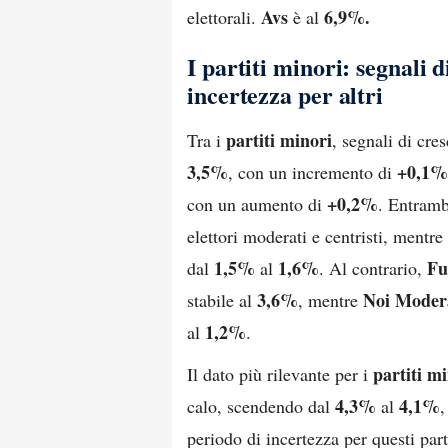
Avs
6,9%.
elettorali.
è al
I partiti minori: segnali d
incertezza per altri
partiti minori
Tra i
, segnali di cre
3,5%
+0,1%
, con un incremento di
+0,2%
con un aumento di
. Entrambi
elettori moderati e centristi, mentre
1,5%
1,6%
Fu
dal
al
. Al contrario,
3,6%
Noi Moder
stabile al
, mentre
1,2%
al
.
partiti m
Il dato più rilevante per i
4,3%
4,1%
calo, scendendo dal
al
,
periodo di incertezza per questi part