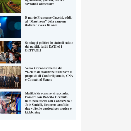
sovranità alimentare
È morto Francesco Guccini, addio
al “Maestrone” della canzone
italiana: aveva 86 anni
Sondaggi politici: lo stato di salute
dei partiti, tutti i DATI ed i
DETTAGLI
Verso il riconoscimento del
“Gelato di tradizione italiana”: la
proposta di Confartigianato, CNA
e Conpait al Senato
Matilde Siracusano si racconta:
l’amore con Roberto Occhiuto
nato nelle uscite con Cannizzaro e
Jole Santelli, il cancro sconfitto
due volte, le passioni per musica e
kickboxing