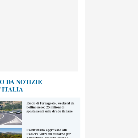
O DA NOTIZIE
'ITALIA
Esodo di Ferragosto, weekend da
bollino nero: 25 milioni di
spostamenti sulle strade italiane
Coltivaitalia approvato alla
Camera: oltre un miliardo per
agricoltura, giovani, filiere e