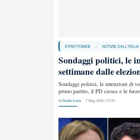
»
STRETTOWEB
NOTIZIE DALL'ITALIA
Sondaggi politici, le i
settimane dalle elezio
Sondaggi politici, le intenzioni di v
primo partito, il PD cresce e le forze
di
Danilo Loria
7 Mag 2026 | 15:20