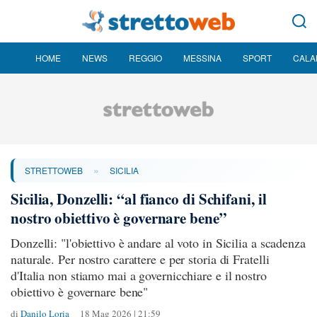
HOME
NEWS
REGGIO
MESSINA
SPORT
CALA
»
STRETTOWEB
SICILIA
Sicilia, Donzelli: “al fianco di Schifani, il
nostro obiettivo è governare bene”
Donzelli: "l'obiettivo è andare al voto in Sicilia a scadenza
naturale. Per nostro carattere e per storia di Fratelli
d'Italia non stiamo mai a governicchiare e il nostro
obiettivo è governare bene"
di
Danilo Loria
18 Mag 2026 | 21:59