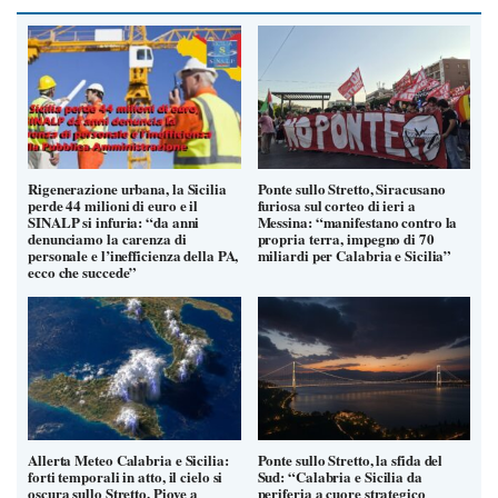
Rigenerazione urbana, la Sicilia
Ponte sullo Stretto, Siracusano
perde 44 milioni di euro e il
furiosa sul corteo di ieri a
SINALP si infuria: “da anni
Messina: “manifestano contro la
denunciamo la carenza di
propria terra, impegno di 70
personale e l’inefficienza della PA,
miliardi per Calabria e Sicilia”
ecco che succede”
Allerta Meteo Calabria e Sicilia:
Ponte sullo Stretto, la sfida del
forti temporali in atto, il cielo si
Sud: “Calabria e Sicilia da
oscura sullo Stretto. Piove a
periferia a cuore strategico