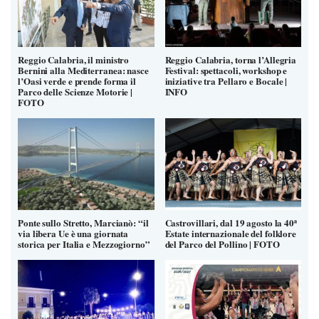
Reggio Calabria, il ministro
Reggio Calabria, torna l’Allegria
Bernini alla Mediterranea: nasce
Festival: spettacoli, workshop e
l’Oasi verde e prende forma il
iniziative tra Pellaro e Bocale |
Parco delle Scienze Motorie |
INFO
FOTO
Ponte sullo Stretto, Marcianò: “il
Castrovillari, dal 19 agosto la 40ª
via libera Ue è una giornata
Estate internazionale del folklore
storica per Italia e Mezzogiorno”
del Parco del Pollino | FOTO