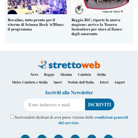
Bovalino, tutto pronto per il
Reggio BiC, riparte la nuova
ritorno di Scinosa Rock ‘n’Blues:
stagione: arriva la Tessera
il programma
Sostenitore per stare al fianco
degli amaranto
News
Reggio
Messina
Calabria
Sicilia
Meteo Calabria e Sicilia
Sport
Notizie dall’Italia
Esteri
Auguri
Iscriviti alla Newsletter
Il tuo indirizzo e-mail
condizioni generali
Iscrivendoti dichiari di aver preso visione delle
del servizio
.