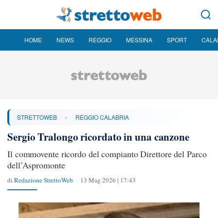
HOME
NEWS
REGGIO
MESSINA
SPORT
CALA
»
STRETTOWEB
REGGIO CALABRIA
Sergio Tralongo ricordato in una canzone
Il commovente ricordo del compianto Direttore del Parco
dell’Aspromonte
di
Redazione StrettoWeb
13 Mag 2026 | 17:43