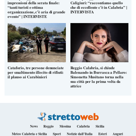
impressioni della serata finale:
Caligiuri: “raccontiamo quello
“tanti turisti e ottima
che di eccellente c’è in Calabria” |
organizzazione, c’è aria di grande
INTERVISTA
evento” | INTERVISTE
Cataforio, tre persone denunciate
Reggio Calabria, si chiude
per smaltimento illecito di rifiuti:
Balenando in Burrasca a Pellaro:
il plauso ai Carabinieri
Simonetta Musitano torna nella
sua città per la prima volta da
attrice
News
Reggio
Messina
Calabria
Sicilia
Meteo Calabria e Sicilia
Sport
Notizie dall’Italia
Esteri
Auguri