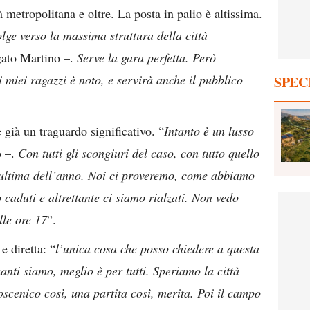
à metropolitana e oltre. La posta in palio è altissima.
olge verso la massima struttura della città
gato Martino –.
Serve la gara perfetta. Però
 miei ragazzi è noto, e servirà anche il pubblico
SPEC
è già un traguardo significativo. “
Intanto è un lusso
o –.
Con tutti gli scongiuri del caso, con tutto quello
l’ultima dell’anno. Noi ci proveremo, come abbiamo
 caduti e altrettante ci siamo rialzati. Non vedo
lle ore 17
”.
e diretta: “
l’unica cosa che posso chiedere a questa
uanti siamo, meglio è per tutti. Speriamo la città
scenico così, una partita così, merita. Poi il campo