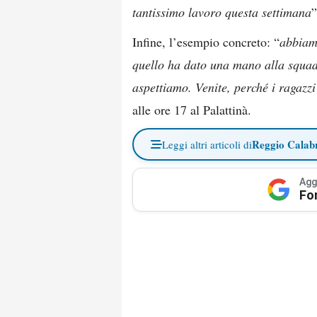
tantissimo lavoro questa settimana
”
Infine, l’esempio concreto: “
abbiam
quello ha dato una mano alla squad
aspettiamo. Venite, perché i ragazz
alle ore 17 al Palattinà.
Reggio Calab
Leggi altri articoli di
Agg
Fo