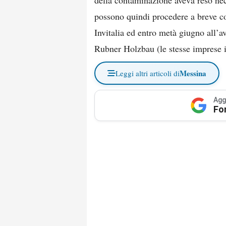
della contaminazione aveva reso nece
possono quindi procedere a breve co
Invitalia ed entro metà giugno all’a
Rubner Holzbau (le stesse imprese 
Messina
Leggi altri articoli di
Agg
Fo