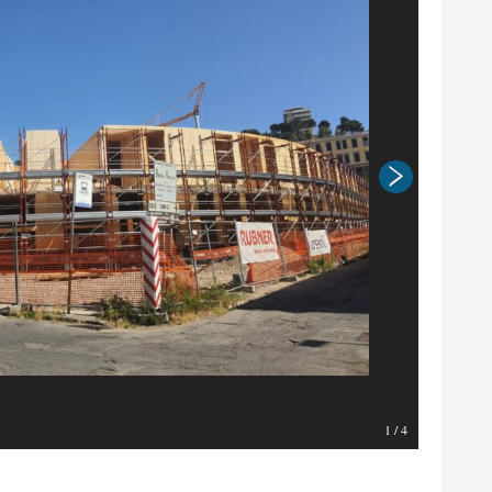
1
/
4