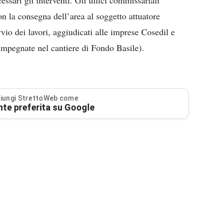
ssari gli interventi. Gli uffici commissariali
n la consegna dell’area al soggetto attuatore
vvio dei lavori, aggiudicati alle imprese Cosedil e
impegnate nel cantiere di Fondo Basile).
iungi StrettoWeb come
nte preferita su Google