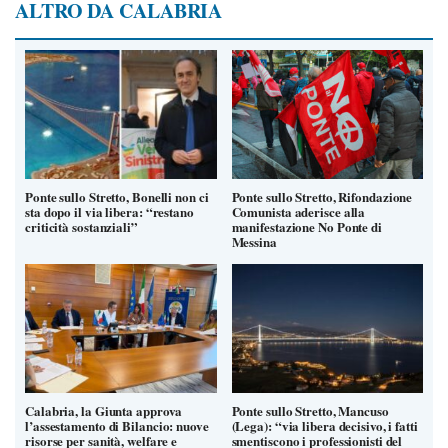
ALTRO DA CALABRIA
Ponte sullo Stretto, Bonelli non ci
Ponte sullo Stretto, Rifondazione
sta dopo il via libera: “restano
Comunista aderisce alla
criticità sostanziali”
manifestazione No Ponte di
Messina
Calabria, la Giunta approva
Ponte sullo Stretto, Mancuso
l’assestamento di Bilancio: nuove
(Lega): “via libera decisivo, i fatti
risorse per sanità, welfare e
smentiscono i professionisti del