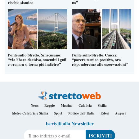
rischio sismico
no”
Ponte sullo Stretto, Siracusano:
Ponte sullo Stretto, Ciucci:
“via libera decisivo, smentiti i gufi
“parere tecnico positivo, ora
e ora non si torna più indietro”
risponderemo alle osservazioni”
News
Reggio
Messina
Calabria
Sicilia
Meteo Calabria e Sicilia
Sport
Notizie dall’Italia
Esteri
Auguri
Iscriviti alla Newsletter
Il tuo indirizzo e-mail