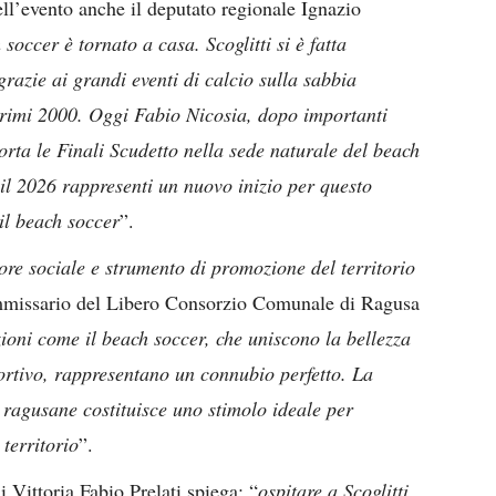
dell’evento anche il deputato regionale Ignazio
soccer è tornato a casa. Scoglitti si è fatta
azie ai grandi eventi di calcio sulla sabbia
i primi 2000. Oggi Fabio Nicosia, dopo importanti
porta le Finali Scudetto nella sede naturale del beach
 il 2026 rappresenti un nuovo inizio per questo
 il beach soccer
”.
ore sociale e strumento di promozione del territorio
ommissario del Libero Consorzio Comunale di Ragusa
ioni come il beach soccer, che uniscono la bellezza
portivo, rappresentano un connubio perfetto. La
 ragusane costituisce uno stimolo ideale per
 territorio
”.
 Vittoria Fabio Prelati spiega: “
ospitare a Scoglitti