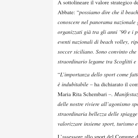
A sottolineare il valore strategico 
Abbate: “
possiamo dire che il beach 
conoscere nel panorama nazionale gr
organizzati già tra gli anni ’90 e 
eventi nazionali di beach volley, ri
soccer siciliano. Sono convinto che
straordinario legame tra Scoglitti e
“
L’importanza dello sport come fatt
è indubitabile
– ha dichiarato il c
Maria Rita Schembari –.
Manifestaz
delle nostre riviere all’agonismo s
straordinaria bellezza delle spiagge
valorizzare insieme sport, turismo e
L’assessore allo sport del Comune di