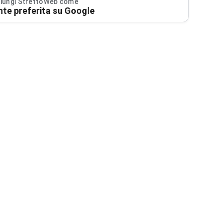
iungi StrettoWeb come
nte preferita su Google