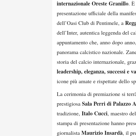
internazionale Oreste Granillo
. È
presentazione ufficiale della manife
Regg
dell’Oasi Club di Pentimele, a
dell’Inter, autentica leggenda del ca
appuntamento che, anno dopo anno, si
panorama calcistico nazionale. Zanet
storia del calcio internazionale, gra
leadership, eleganza, successi e v
icone più amate e rispettate dello s
La cerimonia di premiazione si ter
Sala Perri di Palazzo 
prestigiosa
Italo Cucci
tradizione,
, maestro del
stampa di presentazione hanno preso 
Maurizio Insardà
giornalista
, il p