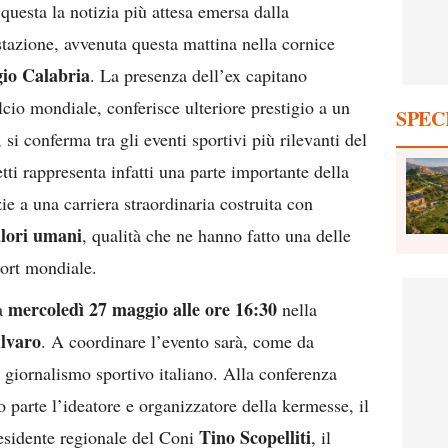
 questa la notizia più attesa emersa dalla
stazione, avvenuta questa mattina nella cornice
io Calabria
. La presenza dell’ex capitano
lcio mondiale, conferisce ulteriore prestigio a un
SPEC
 conferma tra gli eventi sportivi più rilevanti del
ti rappresenta infatti una parte importante della
zie a una carriera straordinaria costruita con
alori umani
, qualità che ne hanno fatto una delle
port mondiale.
mercoledì 27 maggio alle ore 16:30
rà
nella
Alvaro
. A coordinare l’evento sarà, come da
 giornalismo sportivo italiano. Alla conferenza
parte l’ideatore e organizzatore della kermesse, il
Tino Scopelliti
residente regionale del Coni
, il