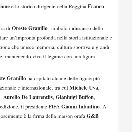
lione
Franco
e lo storico dirigente della Reggina
Oreste Granillo
ura di
, simbolo indiscusso dello
are un’impronta profonda nella storia istituzionale e
azione che unisce memoria, cultura sportiva e grandi
ale, mantenendo vivo il legame con una figura
te Granillo
ha ospitato alcune delle figure più
Michele Uva
azionale e internazionale, tra cui
,
a
Aurelio De Laurentiis
Gianluigi Buffon
,
,
,
Gianni Infantino
 edizione, il presidente FIFA
. A
G&B
onoscimento è la firma della maison orafa