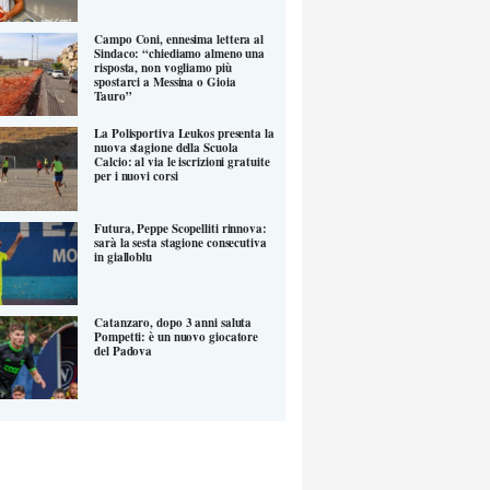
Campo Coni, ennesima lettera al
Sindaco: “chiediamo almeno una
risposta, non vogliamo più
spostarci a Messina o Gioia
Tauro”
La Polisportiva Leukos presenta la
nuova stagione della Scuola
Calcio: al via le iscrizioni gratuite
per i nuovi corsi
Futura, Peppe Scopelliti rinnova:
sarà la sesta stagione consecutiva
in gialloblu
Catanzaro, dopo 3 anni saluta
Pompetti: è un nuovo giocatore
del Padova