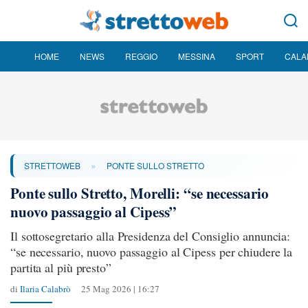
HOME
NEWS
REGGIO
MESSINA
SPORT
CALA
»
STRETTOWEB
PONTE SULLO STRETTO
Ponte sullo Stretto, Morelli: “se necessario
nuovo passaggio al Cipess”
Il sottosegretario alla Presidenza del Consiglio annuncia:
“se necessario, nuovo passaggio al Cipess per chiudere la
partita al più presto”
di
Ilaria Calabrò
25 Mag 2026 | 16:27