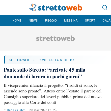
HOME
NEWS
REGGIO
MESSINA
SPORT
CALA
»
STRETTOWEB
PONTE SULLO STRETTO
Ponte sullo Stretto: “arrivate 45 mila
domande di lavoro in pochi giorni”
Il vicepremier rilancia il progetto: “i soldi ci sono, le
aziende sono pronte”. Atteso entro l’estate il parere del
Consiglio superiore dei lavori pubblici prima del nuovo
passaggio alla Corte dei conti
di
Ilaria Calabrò
20 Mag 2026 | 21:52