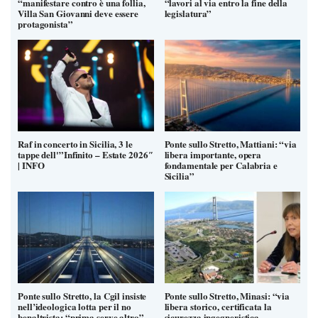
“manifestare contro è una follia,
“lavori al via entro la fine della
Villa San Giovanni deve essere
legislatura”
protagonista”
Raf in concerto in Sicilia, 3 le
Ponte sullo Stretto, Mattiani: “via
tappe dell'”Infinito – Estate 2026″
libera importante, opera
| INFO
fondamentale per Calabria e
Sicilia”
Ponte sullo Stretto, la Cgil insiste
Ponte sullo Stretto, Minasi: “via
nell’ideologica lotta per il no
libera storico, certificata la
benaltrista: “prima serve altro”
sicurezza ingegneristica