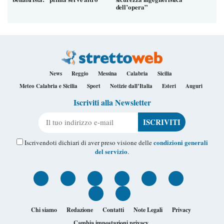
dell’opera”
News
Reggio
Messina
Calabria
Sicilia
Meteo Calabria e Sicilia
Sport
Notizie dall’Italia
Esteri
Auguri
Iscriviti alla Newsletter
Il tuo indirizzo e-mail
condizioni generali
Iscrivendoti dichiari di aver preso visione delle
del servizio
.
Chi siamo
Redazione
Contatti
Note Legali
Privacy
Cambia impostazioni privacy