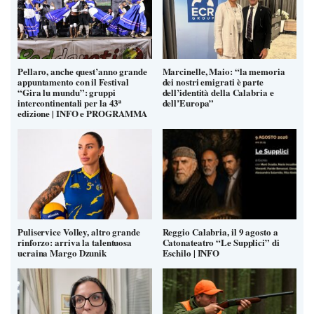
Pellaro, anche quest’anno grande
Marcinelle, Maio: “la memoria
appuntamento con il Festival
dei nostri emigrati è parte
“Gira lu mundu”: gruppi
dell’identità della Calabria e
intercontinentali per la 43ª
dell’Europa”
edizione | INFO e PROGRAMMA
Puliservice Volley, altro grande
Reggio Calabria, il 9 agosto a
rinforzo: arriva la talentuosa
Catonateatro “Le Supplici” di
ucraina Margo Dzunik
Eschilo | INFO