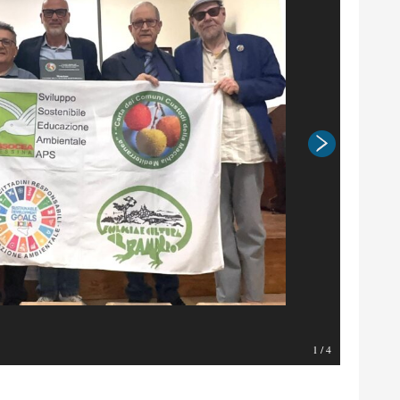
1
/
4