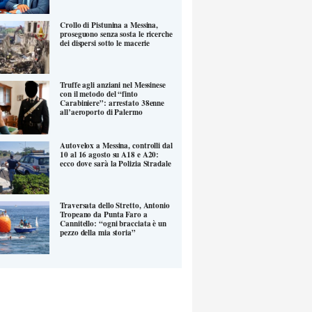
Crollo di Pistunina a Messina,
proseguono senza sosta le ricerche
dei dispersi sotto le macerie
Truffe agli anziani nel Messinese
con il metodo del “finto
Carabiniere”: arrestato 38enne
all’aeroporto di Palermo
Autovelox a Messina, controlli dal
10 al 16 agosto su A18 e A20:
ecco dove sarà la Polizia Stradale
Traversata dello Stretto, Antonio
Tropeano da Punta Faro a
Cannitello: “ogni bracciata è un
pezzo della mia storia”