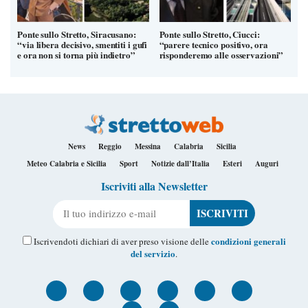
Ponte sullo Stretto, Siracusano:
Ponte sullo Stretto, Ciucci:
“via libera decisivo, smentiti i gufi
“parere tecnico positivo, ora
e ora non si torna più indietro”
risponderemo alle osservazioni”
News
Reggio
Messina
Calabria
Sicilia
Meteo Calabria e Sicilia
Sport
Notizie dall’Italia
Esteri
Auguri
Iscriviti alla Newsletter
Il tuo indirizzo e-mail
condizioni generali
Iscrivendoti dichiari di aver preso visione delle
del servizio
.