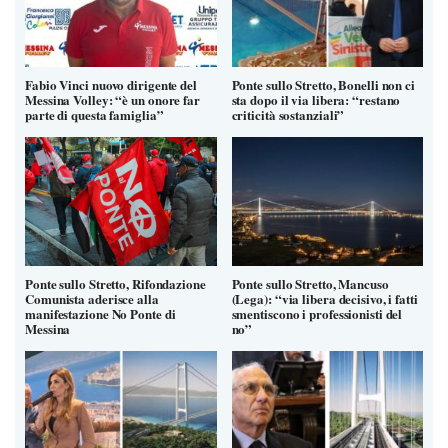
Fabio Vinci nuovo dirigente del
Ponte sullo Stretto, Bonelli non ci
Messina Volley: “è un onore far
sta dopo il via libera: “restano
parte di questa famiglia”
criticità sostanziali”
Ponte sullo Stretto, Rifondazione
Ponte sullo Stretto, Mancuso
Comunista aderisce alla
(Lega): “via libera decisivo, i fatti
manifestazione No Ponte di
smentiscono i professionisti del
Messina
no”