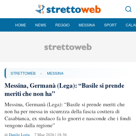
HOME
NEWS
REGGIO
MESSINA
SPORT
CALA
»
STRETTOWEB
MESSINA
Messina, Germanà (Lega): “Basile si prende
meriti che non ha”
Messina, Germanà (Lega): “Basile si prende meriti che
non ha per messa in sicurezza della fascia costiera di
Casabianca, ex sindaco fa lo gnorri e nasconde che i fondi
vengono dalla regione”
di
Danilo Loria
7 Mag 2026 | 18:36