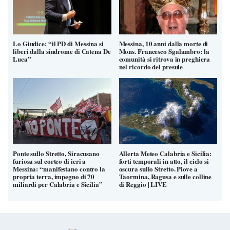
Lo Giudice: “il PD di Messina si
Messina, 10 anni dalla morte di
liberi dalla sindrome di Catena De
Mons. Francesco Sgalambro: la
Luca”
comunità si ritrova in preghiera
nel ricordo del presule
Ponte sullo Stretto, Siracusano
Allerta Meteo Calabria e Sicilia:
furiosa sul corteo di ieri a
forti temporali in atto, il cielo si
Messina: “manifestano contro la
oscura sullo Stretto. Piove a
propria terra, impegno di 70
Taormina, Ragusa e sulle colline
miliardi per Calabria e Sicilia”
di Reggio | LIVE