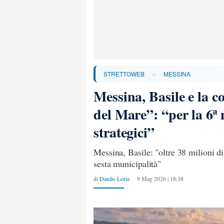
»
STRETTOWEB
MESSINA
Messina, Basile e la c
del Mare”: “per la 6ª 
strategici”
Messina, Basile: "oltre 38 milioni di 
sesta municipalità"
di
Danilo Loria
9 Mag 2026 | 18:38